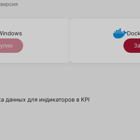
 версия
Windows
Dock
упно
За
а данных для индикаторов в KPI