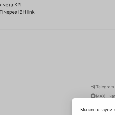
тчета KPI
 через IBH link
Telegram
MAX - ча
Задать в
Мы используем c
dpa@run