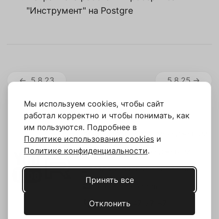
"Инструмент" на Postgre
5.8.23
5.8.25
Мы используем cookies, чтобы сайт
работал корректно и чтобы понимать, как
им пользуются. Подробнее в
Telegram - чат с менеджером
Политике использования cookies
и
Политике конфиденциальности
.
MAX - чат с менеджером
Задать вопрос через форму
Принять все
dpa@rundpa.com
Отклонить
+7 (343) 247-27-87