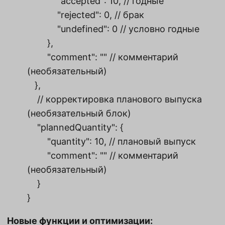
"accepted": 10, // годные
"rejected": 0, // брак
"undefined": 0 // условно годные
},
"comment": "" // комментарий
(необязательный)
},
// корректировка планового выпуска
(необязательный блок)
"plannedQuantity": {
"quantity": 10, // плановый выпуск
"comment": "" // комментарий
(необязательный)
}
}
Новые функции и оптимизации: