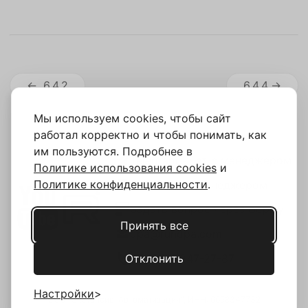
6.4.2
6.4.4
Мы используем cookies, чтобы сайт
работал корректно и чтобы понимать, как
им пользуются. Подробнее в
Telegram - чат с менеджером
Политике использования cookies
и
Политике конфиденциальности
.
MAX - чат с менеджером
Задать вопрос через форму
Принять все
dpa@rundpa.com
Отклонить
+7 (343) 247-27-87
Настройки
ООО "Экстенсив-Автоматизация", ИНН: 6658347732