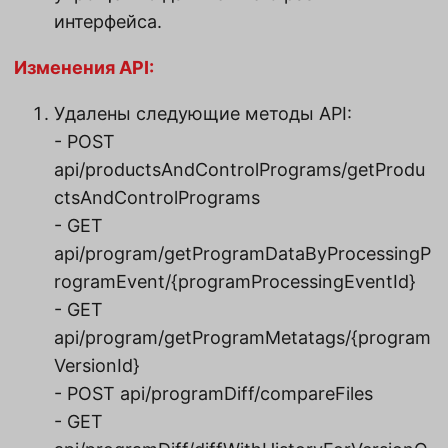
интерфейса.
Изменения API:
Удалены следующие методы API:
- POST
api/productsAndControlPrograms/getProdu
ctsAndControlPrograms
- GET
api/program/getProgramDataByProcessingP
rogramEvent/{programProcessingEventId}
- GET
api/program/getProgramMetatags/{program
VersionId}
- POST api/programDiff/compareFiles
- GET