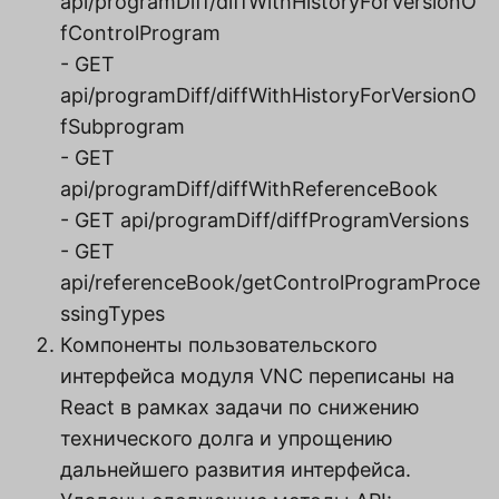
api/programDiff/diffWithHistoryForVersionO
fControlProgram
- GET
api/programDiff/diffWithHistoryForVersionO
fSubprogram
- GET
api/programDiff/diffWithReferenceBook
- GET api/programDiff/diffProgramVersions
- GET
api/referenceBook/getControlProgramProce
ssingTypes
Компоненты пользовательского
интерфейса модуля VNC переписаны на
React в рамках задачи по снижению
технического долга и упрощению
дальнейшего развития интерфейса.