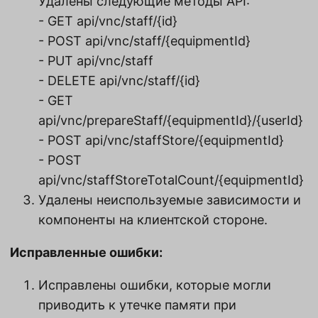
Удалены следующие методы API:
- GET api/vnc/staff/{id}
- POST api/vnc/staff/{equipmentId}
- PUT api/vnc/staff
- DELETE api/vnc/staff/{id}
- GET
api/vnc/prepareStaff/{equipmentId}/{userId}
- POST api/vnc/staffStore/{equipmentId}
- POST
api/vnc/staffStoreTotalCount/{equipmentId}
Удалены неиспользуемые зависимости и
компоненты на клиентской стороне.
Исправленные ошибки:
Исправлены ошибки, которые могли
приводить к утечке памяти при